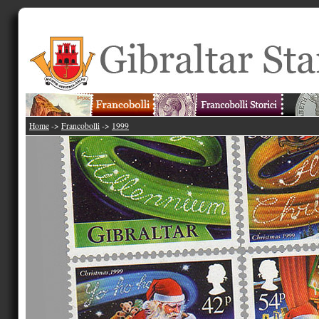
Home
->
Francobolli
->
1999