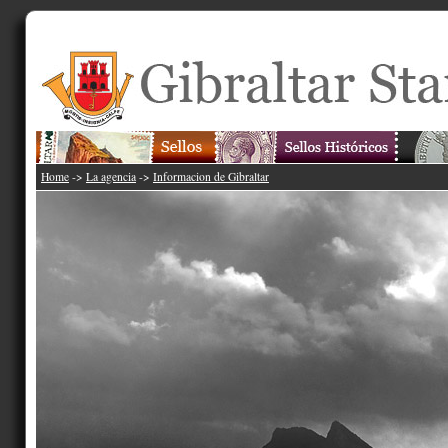
Home
->
La agencia
->
Informacion de Gibraltar