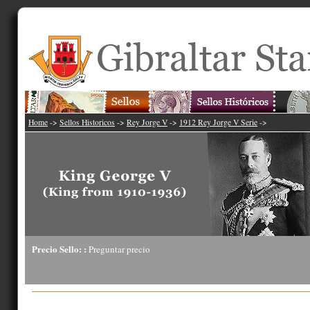
Home
->
Sellos Historicos
->
Rey Jorge V
->
1912 Rey Jorge V Serie
->
Precio Sello: :
Preguntar precio