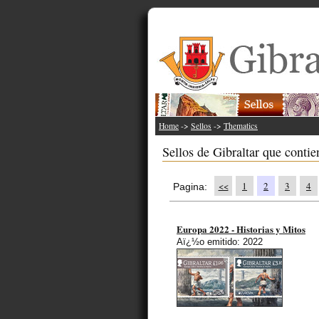
Home
->
Sellos
->
Thematics
Sellos de Gibraltar que conti
<<
1
2
3
4
Pagina:
Europa 2022 - Historias y Mitos
Aï¿½o emitido: 2022