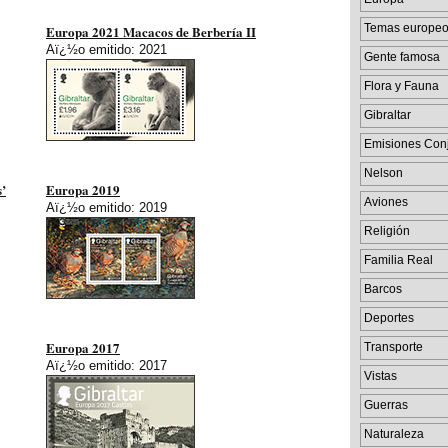
Temas europe
Europa 2021 Macacos de Berbería II
Aï¿½o emitido: 2021
Gente famosa
Flora y Fauna
Gibraltar
Emisiones Con
Nelson
s’
Europa 2019
Aviones
Aï¿½o emitido: 2019
Religión
Familia Real
Barcos
Deportes
Europa 2017
Transporte
Aï¿½o emitido: 2017
Vistas
Guerras
Naturaleza