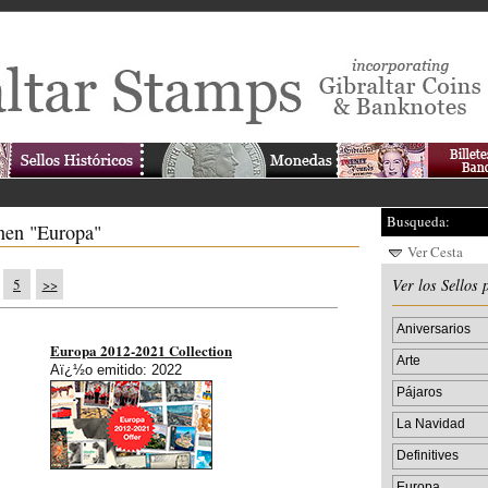
Busqueda:
enen "Europa"
Ver Cesta
5
>>
Ver los Sellos 
Aniversarios
Europa 2012-2021 Collection
Arte
Aï¿½o emitido: 2022
Pájaros
La Navidad
Definitives
Europa