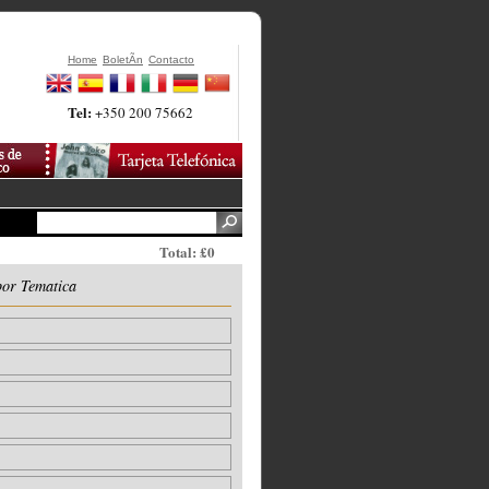
Home
BoletÃ­n
Contacto
Tel:
+350 200 75662
Total: £0
por Tematica