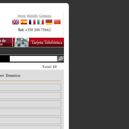
Home
BoletÃ­n
Contacto
Tel:
+350 200 75662
Total: £0
por Tematica