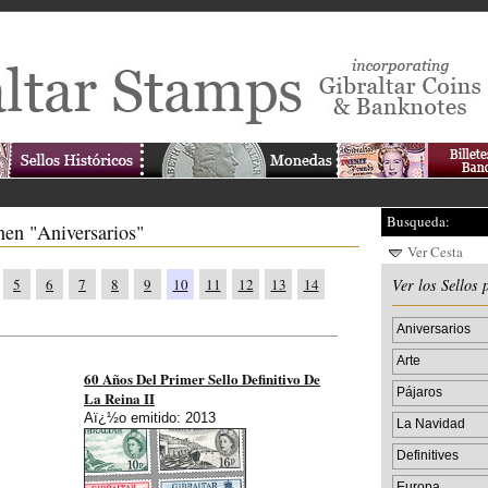
Busqueda:
nen "Aniversarios"
Ver Cesta
5
6
7
8
9
10
11
12
13
14
Ver los Sellos 
Aniversarios
Arte
60 Años Del Primer Sello Definitivo De
Pájaros
La Reina II
Aï¿½o emitido: 2013
La Navidad
Definitives
Europa