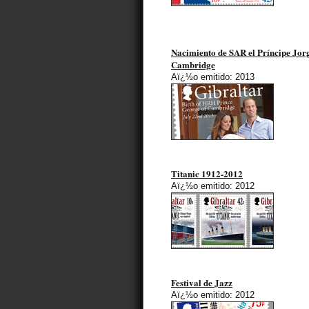
Nacimiento de SAR el Príncipe Jor
Cambridge
Aï¿½o emitido: 2013
Titanic 1912-2012
Aï¿½o emitido: 2012
Festival de Jazz
Aï¿½o emitido: 2012