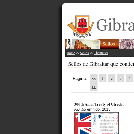
Home
->
Sellos
->
Thematics
Sellos de Gibraltar que contie
<<
1
2
3
4
Pagina:
>>
300th Anni. Treaty of Utrecht
Aï¿½o emitido: 2013