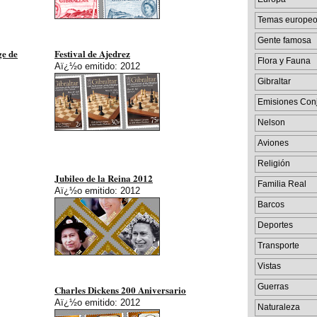
Temas europe
Gente famosa
ge de
Festival de Ajedrez
Flora y Fauna
Aï¿½o emitido: 2012
Gibraltar
Emisiones Con
Nelson
Aviones
Religión
Jubileo de la Reina 2012
Familia Real
Aï¿½o emitido: 2012
Barcos
Deportes
Transporte
Vistas
Guerras
Charles Dickens 200 Aniversario
Aï¿½o emitido: 2012
Naturaleza