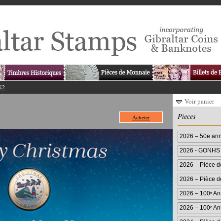
 £2
Voir panier
Pieces
Acheter
2026 – 50e ann
de 50p
2026 - GONHS 5
pence de
2026 – Pièce d
couleur
2026 – Pièce d
2026 – 100ᵉ Ann
2026 – 100ᵉ Ann