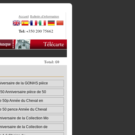
Accueil
Bulletin d'information
Contactez-Nous
Tel:
+350 200 75662
Total: £0
iversaire de la GONHS pièce
0 Anniversaire pièce de 50
e 50p Année du Cheval en
e 50 pence Année du Cheval
iversaire de la Collection Mo
iversaire de la Collection de