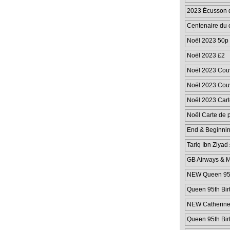
2023 Écusson d
Centenaire du c
Pièce
Noël 2023 50p
Noël 2023 £2
Noël 2023 Couv
de 50p
Noël 2023 Couv
de 2 £
Noël 2023 Cart
Noël Carte de p
End & Beginnin
Tariq Ibn Ziyad
GB Airways & M
NEW Queen 95th
Queen 95th Bir
NEW Catherine 
Queen 95th Bir
Cover