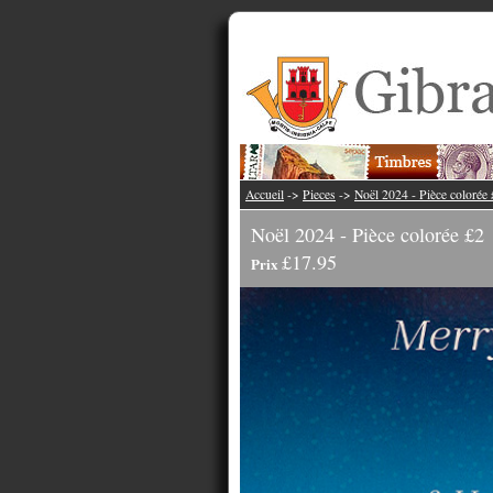
Accueil
->
Pieces
->
Noël 2024 - Pièce colorée
Noël 2024 - Pièce colorée £2
£17.95
Prix