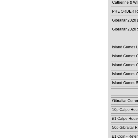
Catherine & Wi
PRE ORDER Ru
Coloured Coin
Gibraltar 2020
Gibraltar 2020
Island Games 
Island Games C
Island Games C
Island Games 
Island Games 
Gibraltar Curre
10p Calpe Hou
£1 Calpe Hous
50p Gibraltar 
£1 Coin - Refe