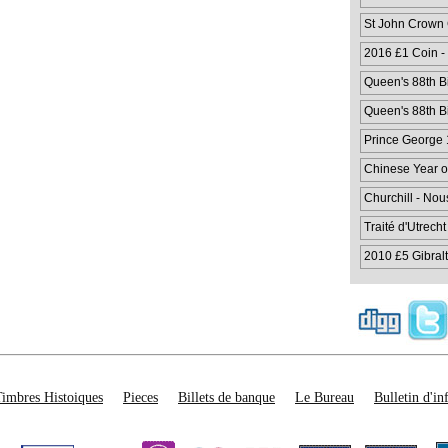
St John Crown
2016 £1 Coin -
Queen's 88th Bi
Queen's 88th Bi
Prince George 1
Chinese Year o
Churchill - No
Traité d'Utrecht
2010 £5 Gibralt
Timbres Histoiques
Pieces
Billets de banque
Le Bureau
Bulletin d'i