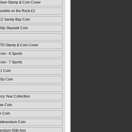
lliam Stamp & Coin Cover
mble on the Rock £2
 Card
 £2 Sandy Bay Coin
 50p Skywalk Coin
LTD Stamp & Coin Cover
oin - 6 Sports
oin - 7 Sports
£1 Coin
50p Coin
ncy Year Collection
se Coin
e Coin
Referendum Coin
rendum 50th Ann