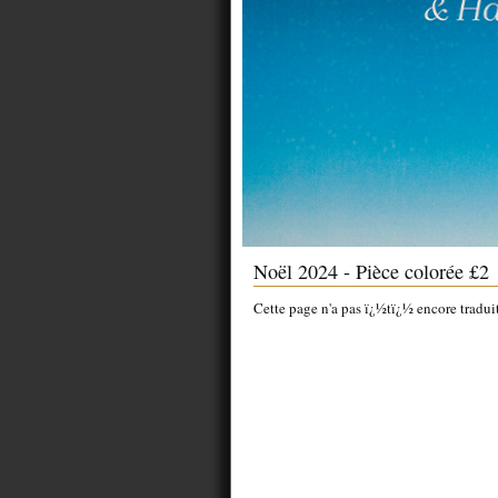
Noël 2024 - Pièce colorée £2
Cette page n'a pas ï¿½tï¿½ encore tradui