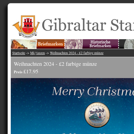
Startseite
->
Mï¿½nzen
->
Weihnachten 2024 - £2 farbige münze
Weihnachten 2024 - £2 farbige münze
£17.95
Preis