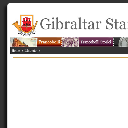
Home
->
L'Istituto
->