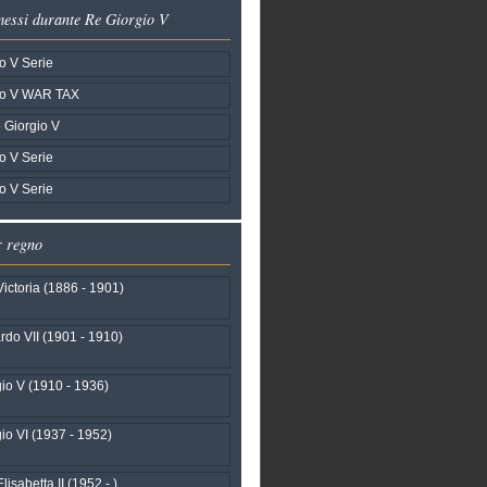
emessi durante Re Giorgio V
o V Serie
io V WAR TAX
 Giorgio V
o V Serie
o V Serie
r regno
ictoria (1886 - 1901)
do VII (1901 - 1910)
io V (1910 - 1936)
io VI (1937 - 1952)
isabetta II (1952 - )