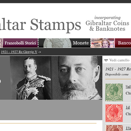
>
1921 - 1927 Re Giorgio V
->
Vedi carrello
1921 - 1927 Re
Disponibile come
½d
Chi
1d
Chi
1½