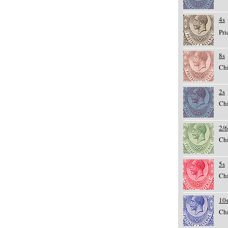
4s
Pri
8s
Chi
2s
Chi
2/6
Chi
5s
Chi
10
Chi