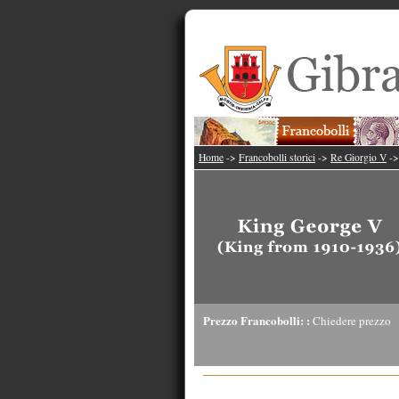
Home
->
Francobolli storici
->
Re Giorgio V
-
Prezzo Francobolli: :
Chiedere prezzo