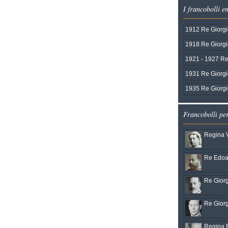
I francobolli 
1912 Re Giorgi
1918 Re Giorg
1921 - 1927 Re
1931 Re Giorgi
1935 Re Giorgi
Francobolli pe
Regina V
Re Edoar
Re Giorg
Re Giorg
Regina El