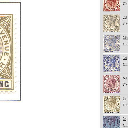
Chi
2d
Chi
2½
Chi
3d
Chi
6d
Chi
1s
Chi
2s
Chi