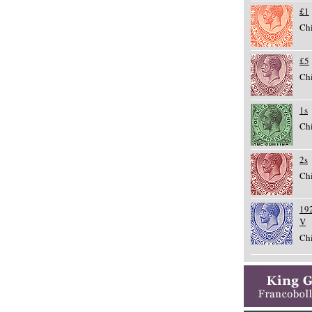
£1
Chi
£5
Chi
1s
Chi
2s
Chi
192
V
Chi