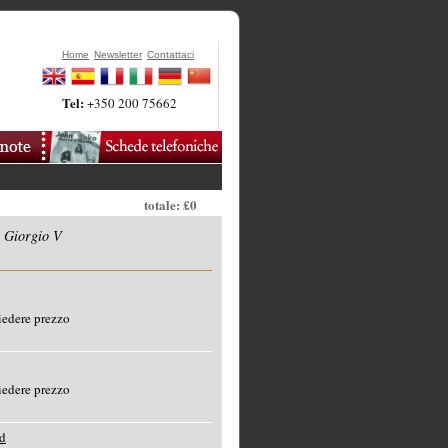
Home
Newsletter
Contattaci
Tel:
+350 200 75662
totale: £0
 Giorgio V
edere prezzo
edere prezzo
d