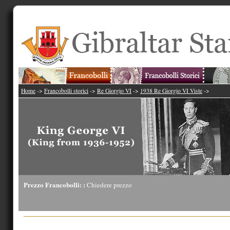
Home
->
Francobolli storici
->
Re Giorgio VI
->
1938 Re Giorgio VI Viste
->
Prezzo Francobolli: :
Chiedere prezzo