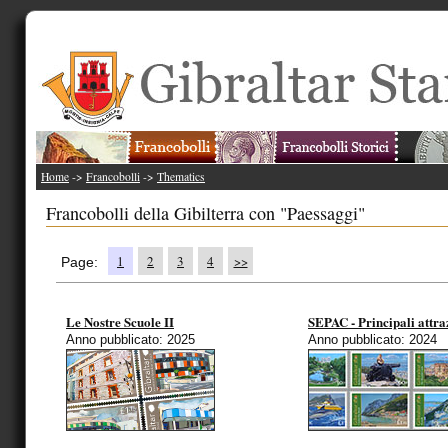
Home
->
Francobolli
->
Thematics
Francobolli della Gibilterra con "Paessaggi"
1
2
3
4
>>
Page:
Le Nostre Scuole II
SEPAC - Principali attraz
Anno pubblicato: 2025
Anno pubblicato: 2024