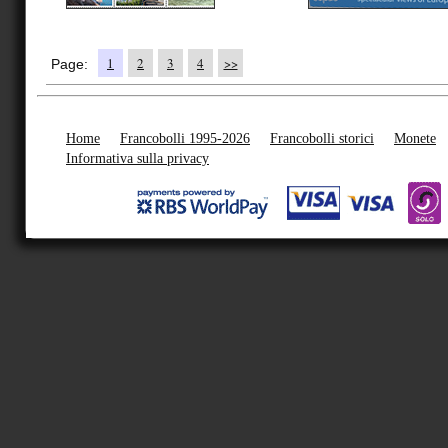
1
2
3
4
>>
Page:
Home
Francobolli 1995-2026
Francobolli storici
Monete
Informativa sulla privacy