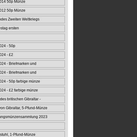
014 50p Münze
012 50p Münze
ndes Zweiten Weltkriegs
stag ersten
fzugs 50p
024 - 50p
024 - £2
24 - Briefmarken und
24 - Briefmarken und
24 - 50p farbige münze
24 - £2 farbige münze
des britischen Gibraltar -
n Gibraltar, 5-Pfund-Münze
rungsmünzensammlung 2023
stuhl, 1-Pfund-Münze