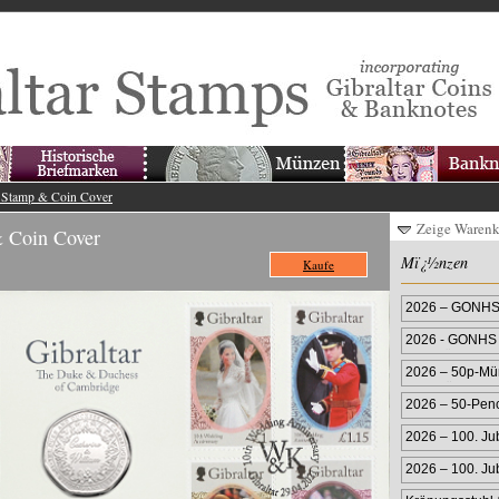
m Stamp & Coin Cover
Zeige Waren
& Coin Cover
Mï¿½nzen
Kaufe
2026 – GONHS 
2026 - GONHS 
Farbmünze
2026 – 50p-Mün
Farbprägung
2026 – 50-Pen
2026 – 100. Ju
2026 – 100. Ju