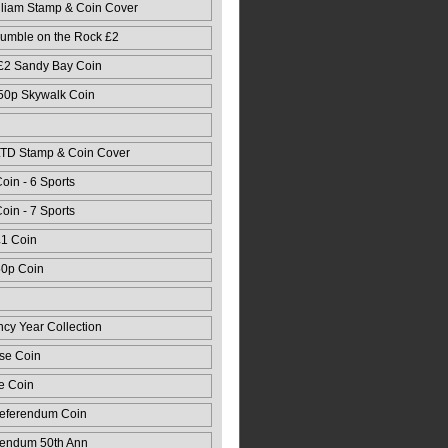
lliam Stamp & Coin Cover
mble on the Rock £2
 Card
 £2 Sandy Bay Coin
 50p Skywalk Coin
LTD Stamp & Coin Cover
oin - 6 Sports
oin - 7 Sports
£1 Coin
50p Coin
ncy Year Collection
se Coin
e Coin
Referendum Coin
rendum 50th Ann