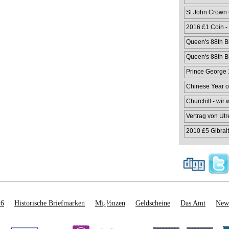
St John Crown
2016 £1 Coin -
Queen's 88th Bi
Queen's 88th Bi
Prince George 1
Chinese Year o
Churchill - wir
Vertrag von Utr
2010 £5 Gibralt
26
Historische Briefmarken
Mï¿½nzen
Geldscheine
Das Amt
News