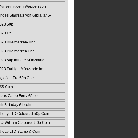
Münze mit dem Wappen von
r des Stadtrats von Gibraltar 5-
023 50p
023 £2
023 Briefmarken- und
50
023 Briefmarken-und
ert
23 50p farbige Münzkarte
023 Farbige Münzkarte im
g of an Era 50p Coin
 £5 Coin
ons Calpe Ferry £5 coin
 Birthday £1 coin
thday LTD Coloured 50p Coin
& William Coloured 50p Coin
thday LTD Stamp & Coin