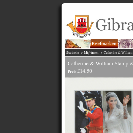
Startseite
->
Mï¿½nzen
->
Catherine & Willia
Catherine & William Stamp 
£14.50
Preis