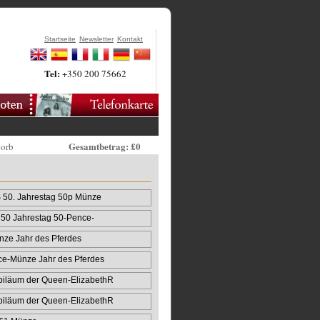
Startseite
Newsletter
Kontakt
Tel:
+350 200 75662
Gesamtbetrag: £0
korb
50. Jahrestag 50p Münze
50 Jahrestag 50-Pence-
ze Jahr des Pferdes
ce-Münze Jahr des Pferdes
biläum der Queen‑ElizabethR
biläum der Queen‑ElizabethR