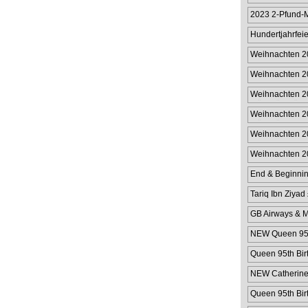
2023 2-Pfund-
Gibraltar
Hundertjahrfeie
Pfu
Weihnachten 2
Weihnachten 2
Weihnachten 2
Münzhülle für 
Weihnachten 2
Münzhülle im W
Weihnachten 20
Weihnachten 2
Wert von 2 £
End & Beginnin
Tariq Ibn Ziyad
GB Airways & M
NEW Queen 95th
Queen 95th Bir
NEW Catherine 
Queen 95th Bir
Cover