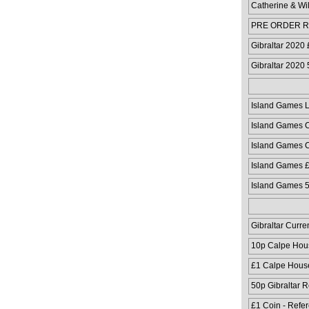
Catherine & Wi
PRE ORDER Ru
Coloured Coin
Gibraltar 2020
Gibraltar 2020
Island Games 
Island Games C
Island Games C
Island Games 
Island Games 
Gibraltar Curre
10p Calpe Hou
£1 Calpe Hous
50p Gibraltar 
£1 Coin - Refe