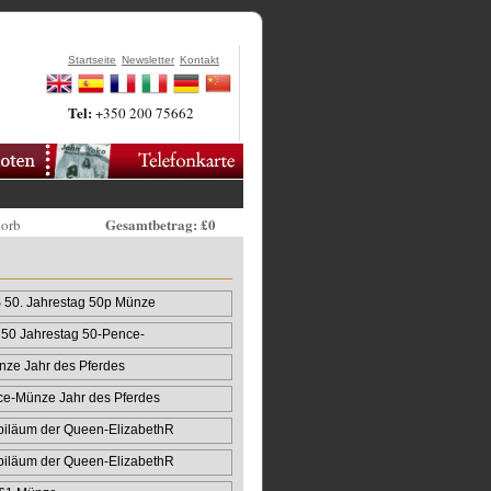
Startseite
Newsletter
Kontakt
Tel:
+350 200 75662
Gesamtbetrag: £0
korb
50. Jahrestag 50p Münze
50 Jahrestag 50-Pence-
ze Jahr des Pferdes
ce-Münze Jahr des Pferdes
biläum der Queen‑ElizabethR
biläum der Queen‑ElizabethR