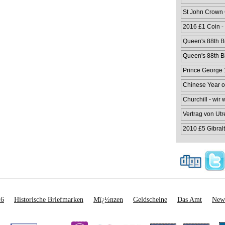
St John Crown
2016 £1 Coin -
Queen's 88th Bi
Queen's 88th Bi
Prince George 1
Chinese Year o
Churchill - wir
Vertrag von Utr
2010 £5 Gibralt
26
Historische Briefmarken
Mï¿½nzen
Geldscheine
Das Amt
News