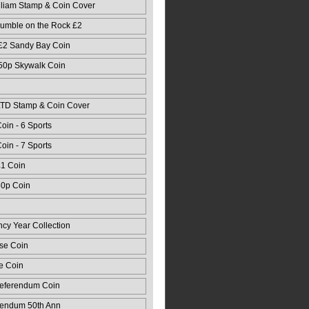
lliam Stamp & Coin Cover
mble on the Rock £2
 Card
 £2 Sandy Bay Coin
 50p Skywalk Coin
LTD Stamp & Coin Cover
oin - 6 Sports
oin - 7 Sports
£1 Coin
50p Coin
ncy Year Collection
se Coin
e Coin
Referendum Coin
rendum 50th Ann