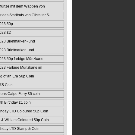
Münze mit dem Wappen von
r des Stadtrats von Gibraltar 5-
023 50p
023 £2
023 Briefmarken- und
50
023 Briefmarken-und
ert
23 50p farbige Münzkarte
023 Farbige Münzkarte im
g of an Era 50p Coin
 £5 Coin
ons Calpe Ferry £5 coin
 Birthday £1 coin
thday LTD Coloured 50p Coin
& William Coloured 50p Coin
thday LTD Stamp & Coin