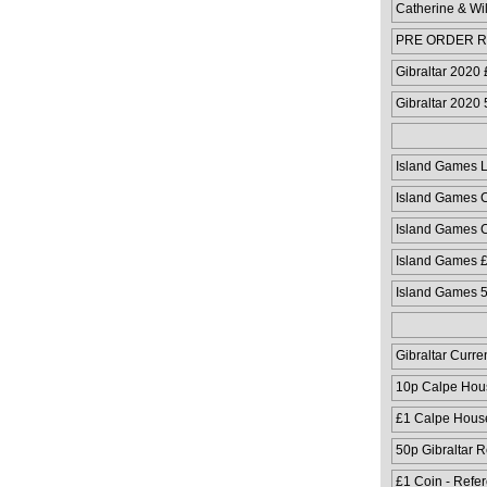
Catherine & Wi
PRE ORDER Ru
Coloured Coin
Gibraltar 2020
Gibraltar 2020
Island Games 
Island Games C
Island Games C
Island Games 
Island Games 
Gibraltar Curre
10p Calpe Hou
£1 Calpe Hous
50p Gibraltar 
£1 Coin - Refe