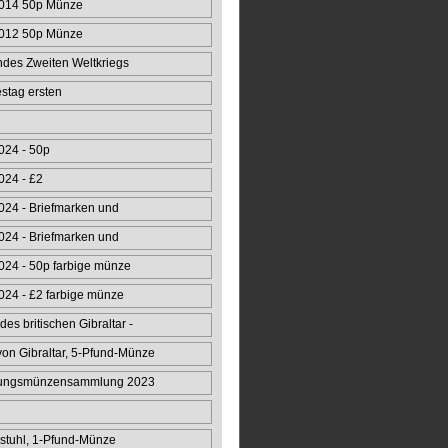
014 50p Münze
012 50p Münze
ndes Zweiten Weltkriegs
stag ersten
fzugs 50p
024 - 50p
024 - £2
24 - Briefmarken und
24 - Briefmarken und
24 - 50p farbige münze
24 - £2 farbige münze
des britischen Gibraltar -
n Gibraltar, 5-Pfund-Münze
rungsmünzensammlung 2023
stuhl, 1-Pfund-Münze