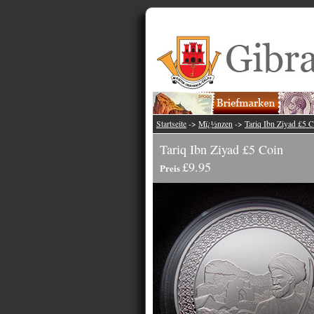
Startseite
->
Mï¿½nzen
->
Tariq Ibn Ziyad £5 
Tariq Ibn Ziyad £5 Coin
£9.95
Preis