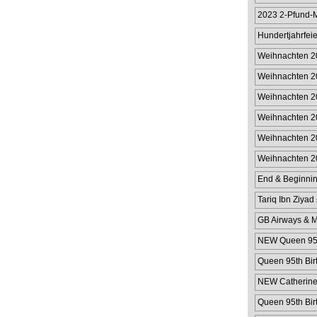
2023 2-Pfund-
Gibraltar
Hundertjahrfeie
Pfu
Weihnachten 2
Weihnachten 2
Weihnachten 2
Münzhülle für 
Weihnachten 2
Münzhülle im W
Weihnachten 20
Weihnachten 2
Wert von 2 £
End & Beginnin
Tariq Ibn Ziyad
GB Airways & M
NEW Queen 95th
Queen 95th Bir
NEW Catherine 
Queen 95th Bir
Cover