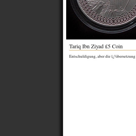
Tariq Ibn Ziyad £5 Coin
Entschuldigung, aber die ï¿½bersetzung f