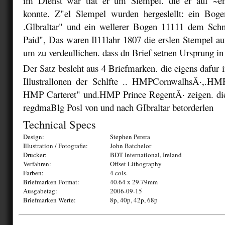
im Dienst war tiat er um Slempel. die er auf ~en
konnte. Z"el Slempel wurden hergeslellt: ein B
.Glbraltar" und ein wellerer Bogen 11111 dem Schn
Paid", Das waren Il11lahr 1807 die erslen Stempel au
um zu verdeullichen. dass dn Brief setnen Ursprung in 
Der Satz besleht aus 4 Briefmarken. die eigens dafur 
Illustrallonen der Schlfte .. HMPCornwalhsÂ·,.H
HMP Carteret" und.HMP Prince RegentÂ· zeigen. di
regdmaBlg Posl von und nach GIbraltar betorderlen
Technical Specs
Design:
Stephen Perera
Illustration / Fotografie:
John Batchelor
Drucker:
BDT International, Ireland
Verfahren:
Offset Lithography
Farben:
4 cols.
Briefmarken Format:
40.64 x 29.79mm
Ausgabetag:
2006-09-15
Briefmarken Werte:
8p, 40p, 42p, 68p