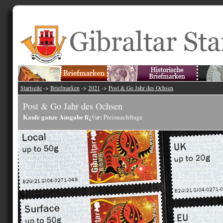
Startseite
->
Briefmarken
->
2021
->
Post & Go Jahr des Ochsen
Post & Go Jahr des Ochsen
Kaufe ganze Ausgabe fï¿½r:
Preisnachfrage