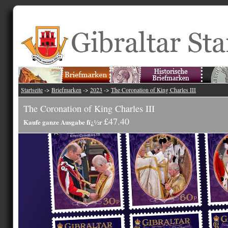
Startseite
->
Briefmarken
->
2023
->
The Coronation of King Charles III
The Coronation of King Charles III
£47.40
Kaufe ganze Ausgabe fï¿½r