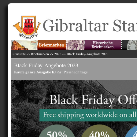
Startseite
->
Briefmarken
->
2023
->
Black Friday-Angebote 2023
Black Friday-Angebote 2023
Kaufe ganze Ausgabe fï¿½r:
Preisnachfrage