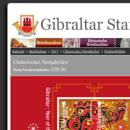
Startseite
->
Briefmarken
->
2017
->
Chinesisches Neujahrsfest
->
Vordruckblätter
Chinesisches Neujahrsfest
£20.00
Preis Vordruckblätter: