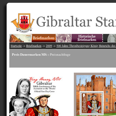
Startseite
->
Briefmarken
->
2009
->
500 Jahre Thronbesteigung König Heinrichs des
Preis Dauermarken MS: :
Preisnachfrage