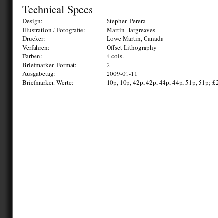
Technical Specs
Design:
Stephen Perera
Illustration / Fotografie:
Martin Hargreaves
Drucker:
Lowe Martin, Canada
Verfahren:
Offset Lithography
Farben:
4 cols.
Briefmarken Format:
2
Ausgabetag:
2009-01-11
Briefmarken Werte:
10p, 10p, 42p, 42p, 44p, 44p, 51p, 51p; £