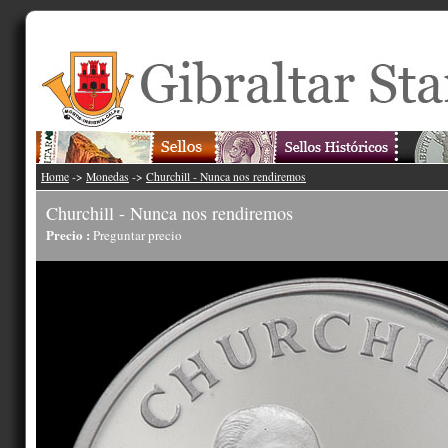
Home
->
Monedas
->
Churchill - Nunca nos rendiremos
Churchill - Nunca nos rendiremos
Precio :
Preguntar precio