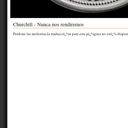
Churchill - Nunca nos rendiremos
Perdone las molestias,la traducciï¿½n para esta pï¿½gina no estï¿½ dispon