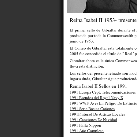
Reina Isabel II 1953- presente
El primer sello de Gibraltar durante el
producida por toda la Commonwealth par
junio de 1953.
El Correo de Gibraltar esta totalmente c
2005 fue concedida el título de " Real" p
Gibraltar ahora es la única Commonwealt
lleva esta distinción.
Los sellos del presente reinado son mod
lugar a duda, Gibraltar sigue produciend
Reina Isabel II Sellos en 1991
1991 Europa Cept. Telecomunicaciones
1991 Escudos del Royal Navy X
1991 WWF. Aves En Peligro De Extinci
1991 Serie Basica Cañones
1991Pinturad De Artistas Locales
1991 Canciones De Navidad
1991 Phila Nippon
1991 Año Completo