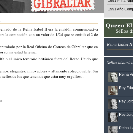
1991 Phila Nip
1991 Año Comp
.
 reinado de la Reina Isabel II era la emisión conmemorativa
a la coronación con un valor de 1/2d que se emitió el 2 de
Reina Isabel I
ontrolado por la Real Oficina de Correos de Gibraltar que en
or su majestad la reina.
h o el único territorio británico fuera del Reino Unido que
Sellos historic
ernos, elegantes, innovadores y altamente coleccionable. Sin
Reina Vi
o sellos de los que tenemos que estar muy orgulloso.
Rey Edua
on
Rey Jorg
Rey Jorg
Reina Isa