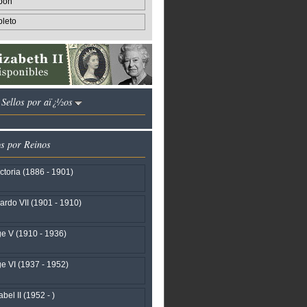
pon
leto
I Sellos por aï¿½os
os por Reinos
ctoria (1886 - 1901)
rdo VII (1901 - 1910)
e V (1910 - 1936)
e VI (1937 - 1952)
bel II (1952 - )