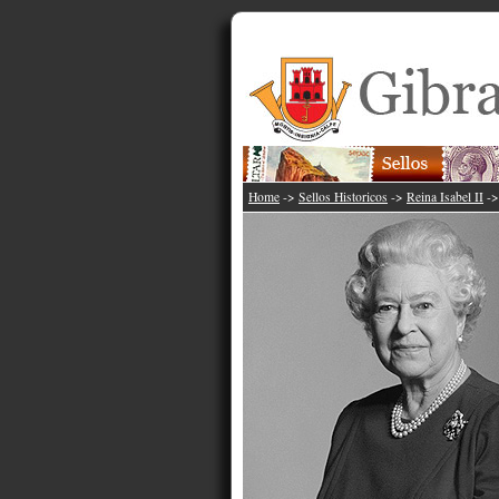
Home
->
Sellos Historicos
->
Reina Isabel II
-