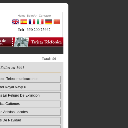
Home
BoletÃ­n
Contacto
Tel:
+350 200 75662
Total: £0
 Sellos en 1991
ept. Telecomunicaciones
del Royal Navy X
 En Peligro De Extincion
sica Cañones
e Artistas Locales
s De Navidad