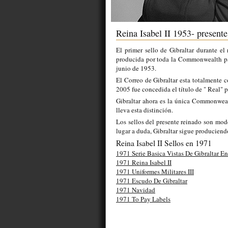
Reina Isabel II 1953- presente
El primer sello de Gibraltar durante el
producida por toda la Commonwealth par
junio de 1953.
El Correo de Gibraltar esta totalmente c
2005 fue concedida el título de " Real" p
Gibraltar ahora es la única Commonwealt
lleva esta distinción.
Los sellos del presente reinado son mod
lugar a duda, Gibraltar sigue produciend
Reina Isabel II Sellos en 1971
1971 Serie Basica Vistas De Gibraltar En
1971 Reina Isabel II
1971 Uniformes Militares III
1971 Escudo De Gibraltar
1971 Navidad
1971 To Pay Labels