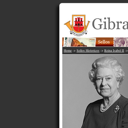
Home
->
Sellos Historicos
->
Reina Isabel II
-