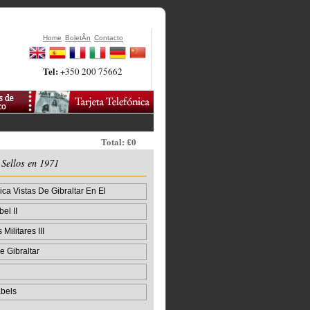
Home
BoletÃ­n
Contacto
Tel:
+350 200 75662
Total: £0
 Sellos en 1971
ca Vistas De Gibraltar En El
el II
Militares III
 Gibraltar
bels