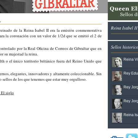
.
Reina Isabel I
 reinado de la Reina Isabel II era la emisión conmemorativa
a la coronación con un valor de 1/2d que se emitió el 2 de
Sellos historic
ontrolado por la Real Oficina de Correos de Gibraltar que en
or su majestad la reina.
Reina Vi
h o el único territorio británico fuera del Reino Unido que
ernos, elegantes, innovadores y altamente coleccionable. Sin
Rey Edua
o sellos de los que tenemos que estar muy orgulloso.
Rey Jorg
 El siglo
Rey Jorg
Reina Isa