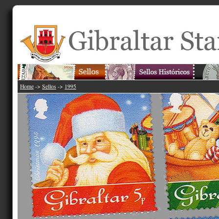
Home
->
Sellos
->
1995