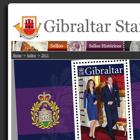
Home
->
Sellos
->
2011