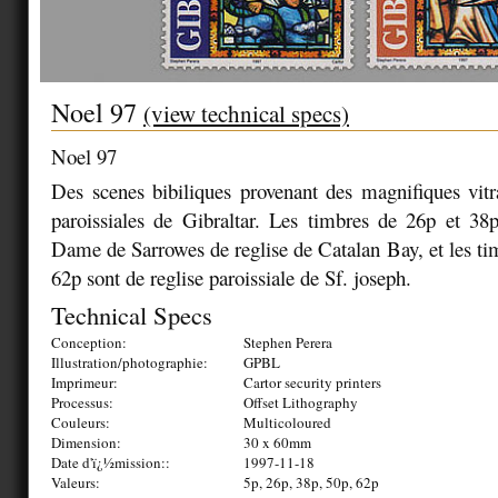
Noel 97
(view technical specs)
Noel 97
Des scenes bibiliques provenant des magnifiques vit
paroissiales de Gibraltar. Les timbres de 26p et 38
Dame de Sarrowes de reglise de Catalan Bay, et les ti
62p sont de reglise paroissiale de Sf. joseph.
Technical Specs
Conception:
Stephen Perera
Illustration/photographie:
GPBL
Imprimeur:
Cartor security printers
Processus:
Offset Lithography
Couleurs:
Multicoloured
Dimension:
30 x 60mm
Date d'ï¿½mission::
1997-11-18
Valeurs:
5p, 26p, 38p, 50p, 62p