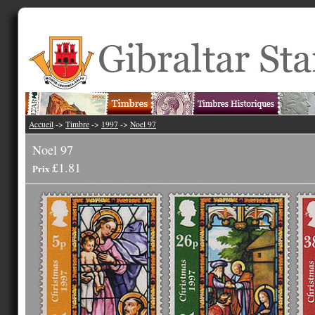
Accueil
->
Timbre
->
1997
->
Noel 97
Noel 97
£1.81
Prix