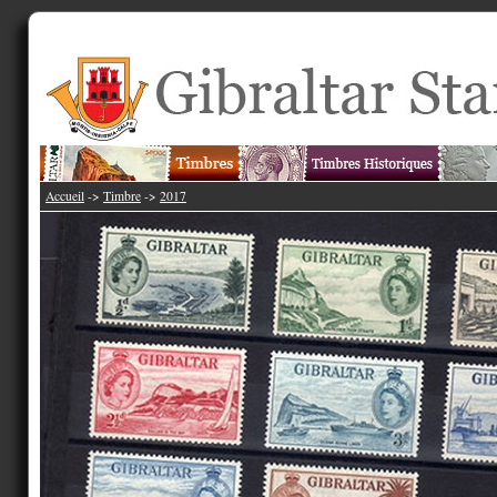
Accueil
->
Timbre
->
2017