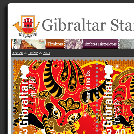
Accueil
->
Timbre
->
2021