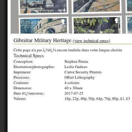
Gibraltar Military Heritage
(view technical specs)
Cette page n'a pas ï¿½tï¿½ encore traduite dans votre langue choisie
Technical Specs
Conception:
Stephen Perera
Illustration/photographie:
Leslie Gaduzo
Imprimeur:
Cartor Security Printers
Processus:
Offset Lithography
Couleurs:
4 colours
Dimension:
40 x 30mm
Date d'ï¿½mission::
2017-07-25
Valeurs:
18p, 22p, 40p, 50p, 64p, 70p, 80p, £1, £3