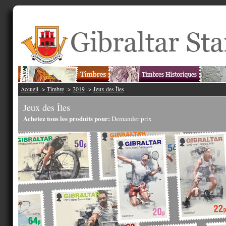
Accueil
->
Timbre
->
2019
->
Jeux des Îles
Jeux des Îles
Achetez tous les produits pour:
Demander prix