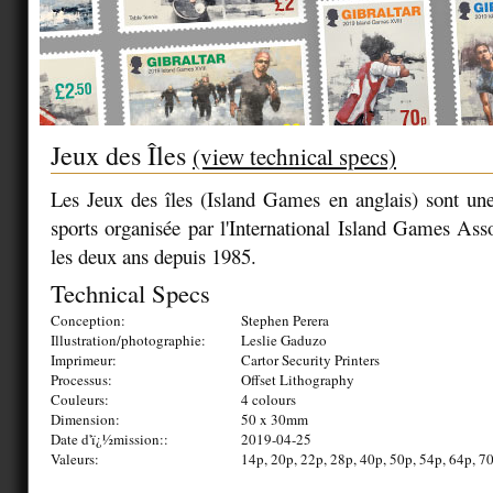
Jeux des Îles
(view technical specs)
Les Jeux des îles (Island Games en anglais) sont un
sports organisée par l'International Island Games Ass
les deux ans depuis 1985.
Technical Specs
Conception:
Stephen Perera
Illustration/photographie:
Leslie Gaduzo
Imprimeur:
Cartor Security Printers
Processus:
Offset Lithography
Couleurs:
4 colours
Dimension:
50 x 30mm
Date d'ï¿½mission::
2019-04-25
Valeurs:
14p, 20p, 22p, 28p, 40p, 50p, 54p, 64p, 70