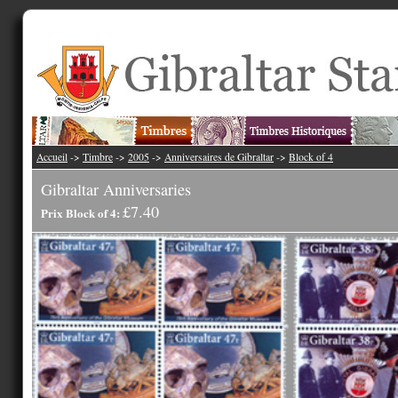
Accueil
->
Timbre
->
2005
->
Anniversaires de Gibraltar
->
Block of 4
Gibraltar Anniversaries
£7.40
Prix Block of 4: