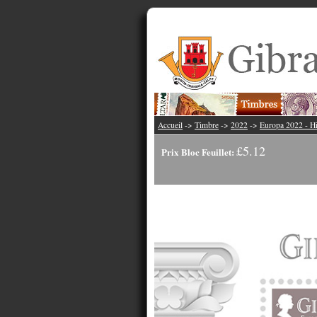
Accueil
->
Timbre
->
2022
->
Europa 2022 - Hi
£5.12
Prix Bloc Feuillet: