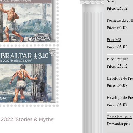
Série
£5.12
Price:
Pochette du col
£6.02
Price:
Pack MS
£6.02
Price:
Bloc Feuillet
£5.12
Price:
Envelope de Pre
£6.07
Price:
Envelope de Pr
£6.07
Price:
Complete issue
Demander prix