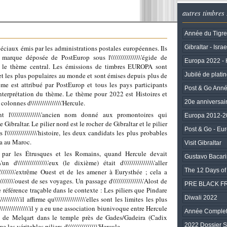
autres timbres
Année du Tigre
ciaux émis par les administrations postales européennes. Ils
Gibraltar - Israe
arque déposée de PostEurop sous l\\\\\\\\\\\\\\\'égide de
Europa 2022 - H
 est le thème central. Les émissions de timbres EUROPA sont
 et les plus populaires au monde et sont émises depuis plus de
Jubilé de platin
 est attribué par PostEurop et tous les pays participants
Post & Go Anné
nterprétation du thème. Le thème pour 2022 est Histoires et
olonnes d\\\\\\\\\\\\\\\'Hercule.
20e anniversaire
sont l\\\\\\\\\\\\\\\'ancien nom donné aux promontoires qui
Europa 2012-20
de Gibraltar. Le pilier nord est le rocher de Gibraltar et le pilier
Post & Go - Eu
l\\\\\\\\\\\\\\\'histoire, les deux candidats les plus probables
a au Maroc.
Visit Gibraltar
par les Étrusques et les Romains, quand Hercule devait
Gustavo Bacari
un d\\\\\\\\\\\\\\\'eux (le dixième) était d\\\\\\\\\\\\\\\'aller
The 12 Days of
\\\\\\\\'extrême Ouest et de les amener à Eurysthée ; cela a
\\\\\\\\\'ouest de ses voyages. Un passage d\\\\\\\\\\\\\\\'Alost de
PRE BLACK F
e référence traçable dans le contexte : Les piliers que Pindare
Diwali 2022
\\\\\\\'il affirme qu\\\\\\\\\\\\\\\'elles sont les limites les plus
\\\\\\\\\\\\\\'il y a eu une association biunivoque entre Hercule
Année Complet
rs de Melqart dans le temple près de Gades/Gadeira (Cadix
2022 Dossier 
es véritables piliers d\\\\\\\\\\\\\\\'Hercule.