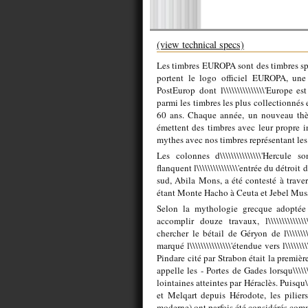
(view technical specs)
Les timbres EUROPA sont des timbres spé
portent le logo officiel EUROPA, une m
PostEurop dont l\\\\\\\\\\\\\\\'Europe
parmi les timbres les plus collectionnés
60 ans. Chaque année, un nouveau thème
émettent des timbres avec leur propre i
mythes avec nos timbres représentant les c
Les colonnes d\\\\\\\\\\\\\\\'Hercule 
flanquent l\\\\\\\\\\\\\\\'entrée du détroit 
sud, Abila Mons, a été contesté à travers 
étant Monte Hacho à Ceuta et Jebel Mus
Selon la mythologie grecque adoptée 
accomplir douze travaux, l\\\\\\\\\\\\\\\'
chercher le bétail de Géryon de l\\\\\\\
marqué l\\\\\\\\\\\\\\\'étendue vers l\\\\\\
Pindare cité par Strabon était la premièr
appelle les - Portes de Gades lorsqu\\\\\\\\
lointaines atteintes par Héraclès. Puisqu\
et Melqart depuis Hérodote, les pilie
moderne) ont parfois été considérés comme l