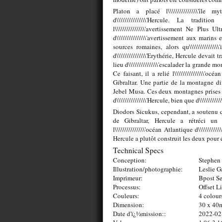
Platon a placé l\\\\\\\\\\\\\\\'île my
d\\\\\\\\\\\\\\\'Hercule. La tradi
l\\\\\\\\\\\\\\\'avertissement Ne Plus 
d\\\\\\\\\\\\\\\'avertissement aux marins
sources romaines, alors qu\\\\\\\\\\\\\\\'
d\\\\\\\\\\\\\\\'Erythérie, Hercule devait t
lieu d\\\\\\\\\\\\\\\'escalader la grande m
Ce faisant, il a relié l\\\\\\\\\\\\\\\'o
Gibraltar. Une partie de la montagne divi
Jebel Musa. Ces deux montagnes prises 
d\\\\\\\\\\\\\\\'Hercule, bien que d\\\\\\\\
Diodors Sicukus, cependant, a soutenu qu\\
de Gibraltar, Hercule a rétréci un
l\\\\\\\\\\\\\\\'océan Atlantique d\\\\\\\\
Hercule a plutôt construit les deux pour é
Technical Specs
Conception:
Stephen 
Illustration/photographie:
Leslie G
Imprimeur:
Bpost Se
Processus:
Offset L
Couleurs:
4 colour
Dimension:
30 x 4
Date d'ï¿½mission::
2022-02