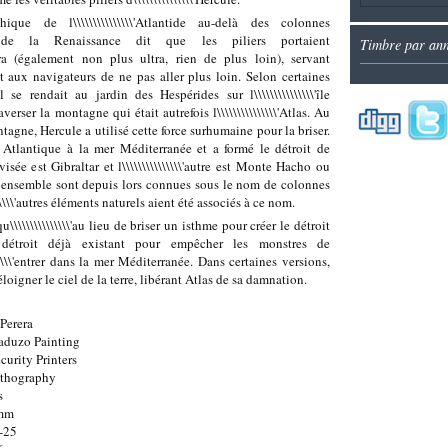
thique de l\\\\\\\\\\\\\\\'Atlantide au-delà des colonnes
tion de la Renaissance dit que les piliers portaient
Timbre par an
Ultra (également non plus ultra, rien de plus loin), servant
 et aux navigateurs de ne pas aller plus loin. Selon certaines
il se rendait au jardin des Hespérides sur l\\\\\\\\\\\\\\\'île
raverser la montagne qui était autrefois l\\\\\\\\\\\\\\\'Atlas. Au
ontagne, Hercule a utilisé cette force surhumaine pour la briser.
céan Atlantique à la mer Méditerranée et a formé le détroit de
sée est Gibraltar et l\\\\\\\\\\\\\\\'autre est Monte Hacho ou
ensemble sont depuis lors connues sous le nom de colonnes
\\\\\\\'autres éléments naturels aient été associés à ce nom.
\\\\\\\\\\\\\'au lieu de briser un isthme pour créer le détroit
 détroit déjà existant pour empêcher les monstres de
\\\\\\\'entrer dans la mer Méditerranée. Dans certaines versions,
loigner le ciel de la terre, libérant Atlas de sa damnation.
Perera
aduzo Painting
curity Printers
ithography
s
0mm
-25