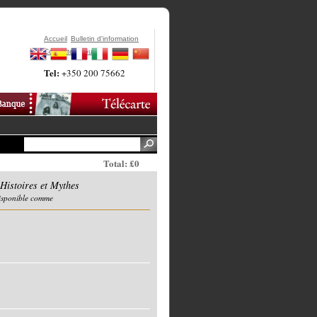
Accueil
Bulletin d'information
Contactez-Nous
Tel:
+350 200 75662
Total: £0
Histoires et Mythes
disponible comme