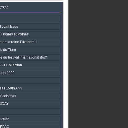
 2022
l Joint Issue
istoires et Mythes
e de la reine Elizabeth II
e du Tigre
 du festival international d\\\\\\
21 Collection
ropa 2022
sas 150th Ann
 Christmas
RIDAY
 2022
SEPAC