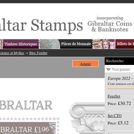
stoires et Mythes
->
Bloc Feuillet
Recherche:
Acheter
Voir panier
Europa 2022 - 
Cette emision est 
Feuillet
£30.72
Price:
Set CTO
£5.12
Price: