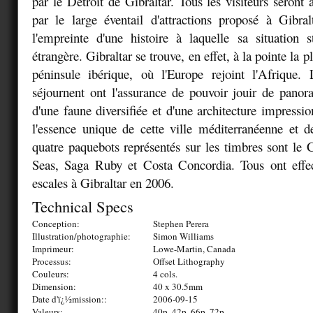
par le Détroit de Gibraltar. Tous les visiteurs seront
par le large éventail d'attractions proposé à Gibral
l'empreinte d'une histoire à laquelle sa situation s
étrangère. Gibraltar se trouve, en effet, à la pointe la 
péninsule ibérique, où l'Europe rejoint l'Afrique. 
séjournent ont l'assurance de pouvoir jouir de panor
d'une faune diversifiée et d'une architecture impressi
l'essence unique de cette ville méditerranéenne et d
quatre paquebots représentés sur les timbres sont le 
Seas, Saga Ruby et Costa Concordia. Tous ont eff
escales à Gibraltar en 2006.
Technical Specs
Conception:
Stephen Perera
Illustration/photographie:
Simon Williams
Imprimeur:
Lowe-Martin, Canada
Processus:
Offset Lithography
Couleurs:
4 cols.
Dimension:
40 x 30.5mm
Date d'ï¿½mission::
2006-09-15
Valeurs:
40p, 42p, 66p, 72p