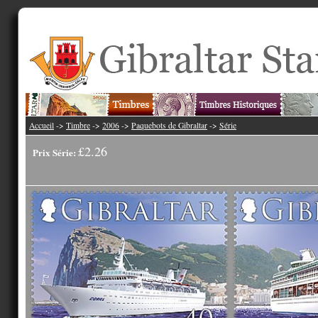
Accueil
->
Timbre
->
2006
->
Paquebots de Gibraltar
->
Série
£2.26
Prix Série: