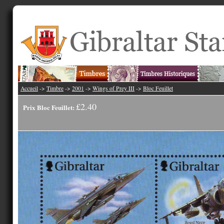
Accueil
->
Timbre
->
2001
->
Wings of Prey III
->
Bloc Feuillet
£2.40
Prix Bloc Feuillet: