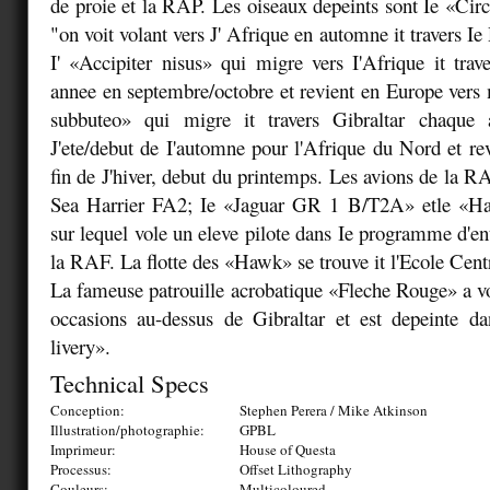
de proie et la RAP. Les oiseaux depeints sont Ie «Cir
"on voit volant vers J' Afrique en automne it travers Ie 
I' «Accipiter nisus» qui migre vers I'Afrique it trav
annee en septembre/octobre et revient en Europe vers m
subbuteo» qui migre it travers Gibraltar chaque 
J'ete/debut de I'automne pour l'Afrique du Nord et rev
fin de J'hiver, debut du printemps. Les avions de la R
Sea Harrier FA2; Ie «Jaguar GR 1 B/T2A» etle «Ha
sur lequel vole un eleve pilote dans Ie programme d'en
la RAF. La flotte des «Hawk» se trouve it l'Ecole Centr
La fameuse patrouille acrobatique «Fleche Rouge» a v
occasions au-dessus de Gibraltar et est depeinte d
livery».
Technical Specs
Conception:
Stephen Perera / Mike Atkinson
Illustration/photographie:
GPBL
Imprimeur:
House of Questa
Processus:
Offset Lithography
Couleurs:
Multicoloured