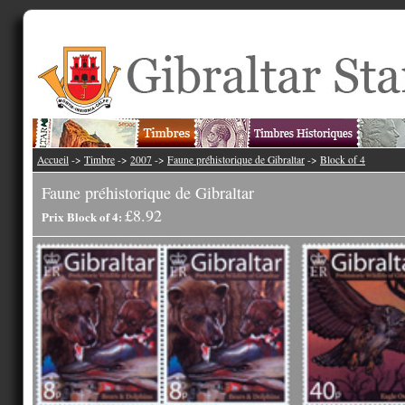
Accueil
->
Timbre
->
2007
->
Faune préhistorique de Gibraltar
->
Block of 4
Faune préhistorique de Gibraltar
£8.92
Prix Block of 4: