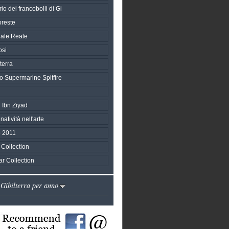
io dei francobolli di Gi
reste
ale Reale
osi
terra
o Supermarine Spitfire
 Ibn Ziyad
natività nell'arte
 2011
Collection
r Collection
 Gibilterra per anno