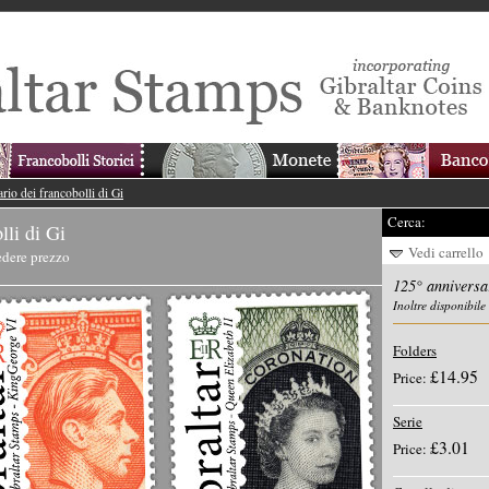
rio dei francobolli di Gi
Cerca:
lli di Gi
Vedi carrello
dere prezzo
125° anniversar
Inoltre disponibile
Folders
£14.95
Price:
Serie
£3.01
Price: