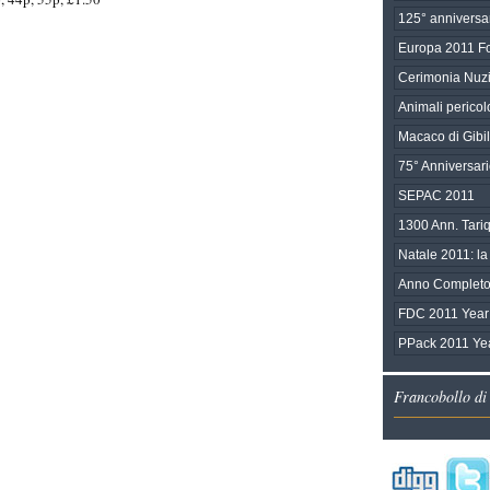
125° anniversar
Europa 2011 Fo
Cerimonia Nuzi
Animali pericol
Macaco di Gibil
75° Anniversari
SEPAC 2011
1300 Ann. Tariq
Natale 2011: la 
Anno Completo
FDC 2011 Year 
PPack 2011 Yea
Francobollo di