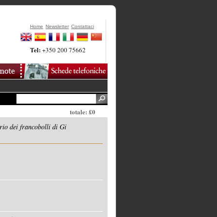
Home
Newsletter
Contattaci
Tel:
+350 200 75662
totale: £0
io dei francobolli di Gi