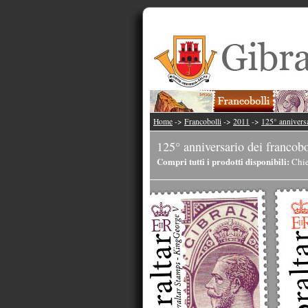
Home
->
Francobolli
->
2011
->
125° anniversa
125° anniversario dei francobo
Compri tutti i prodotti disponibili:
Chie