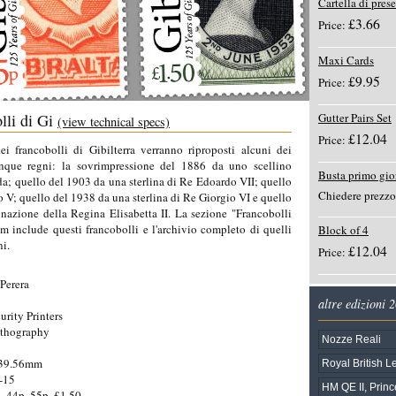
Cartella di pres
£3.66
Price:
Maxi Cards
£9.95
Price:
lli di Gi
Gutter Pairs Set
(view technical specs)
£12.04
Price:
i francobolli di Gibilterra verranno riproposti alcuni dei
cinque regni: la sovrimpressione del 1886 da uno scellino
Busta primo gio
da; quello del 1903 da una sterlina di Re Edoardo VII; quello
Chiedere prezzo
o V; quello del 1938 da una sterlina di Re Giorgio VI e quello
nazione della Regina Elisabetta II. La sezione "Francobolli
om include questi francobolli e l'archivio completo di quelli
Block of 4
ni.
£12.04
Price:
Perera
altre edizioni 
rity Printers
ithography
Nozze Reali
 39.56mm
Royal British L
-15
HM QE II, Prince
, 44p, 55p, £1.50