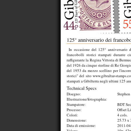
125° anniversario dei francobo
In occasione del 125° anniversario de
francobolli storici stampati durante 
raffigurante la Regina Vittoria di Bermu
del 1926 da cinque sterline di Re Giorgi
del 1953 da mezzo scellino per l'incoro
storici" del sito www.gibraltar-stamps.c
stampati a Gibilterra negli ultimi 125 an
Technical Specs
Disegno:
Stephen 
Illustrazione/fotographia:
Stampatore:
BDT Secu
Processo:
Offset L
Colori:
4 cols.
Dimensione:
25.73 x
Data di emissione:
2011-04
Valore:
10p, 42p