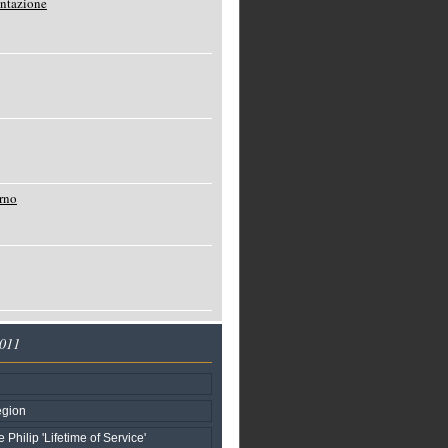
entazione
rno
2011
egion
 Philip 'Lifetime of Service'