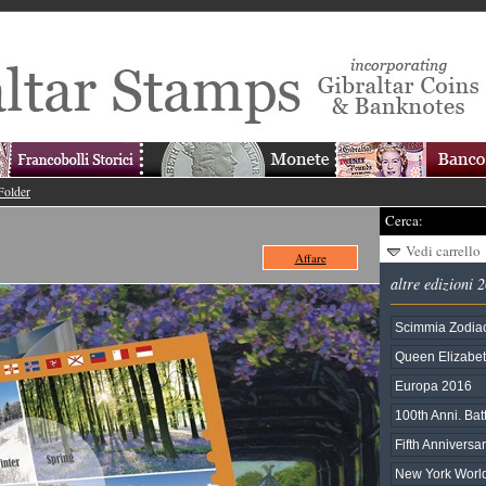
older
Cerca:
Vedi carrello
Affare
altre edizioni 
Scimmia Zodia
Queen Elizabeth
Europa 2016
100th Anni. Bat
Fifth Anniversa
New York World