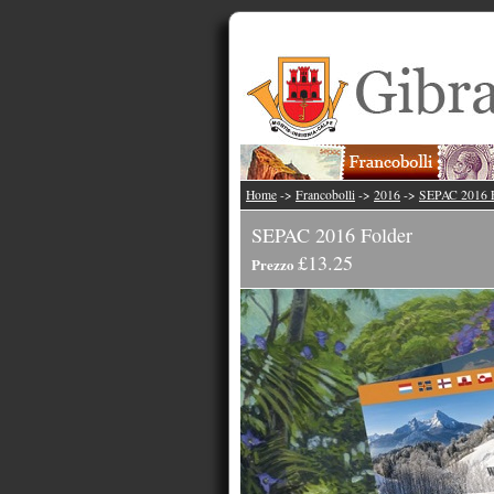
Home
->
Francobolli
->
2016
->
SEPAC 2016 F
SEPAC 2016 Folder
£13.25
Prezzo