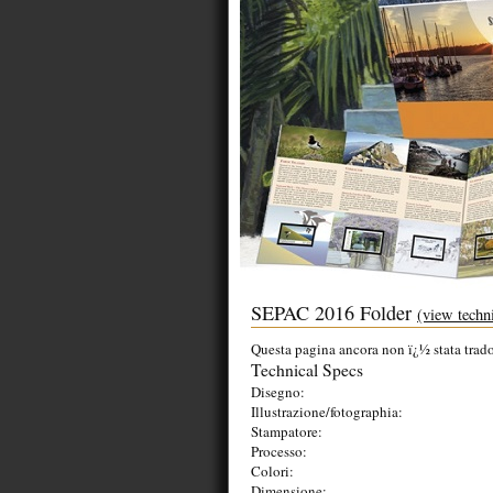
SEPAC 2016 Folder
(view techn
Questa pagina ancora non ï¿½ stata tradott
Technical Specs
Disegno:
Illustrazione/fotographia:
Stampatore:
Processo:
Colori:
Dimensione: