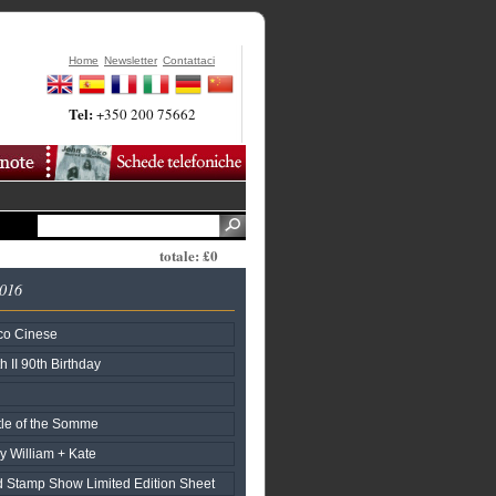
Home
Newsletter
Contattaci
Tel:
+350 200 75662
totale: £0
2016
co Cinese
 II 90th Birthday
tle of the Somme
ry William + Kate
 Stamp Show Limited Edition Sheet