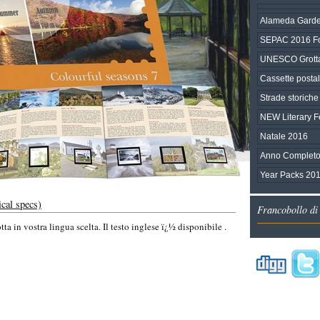
Alameda Garde
SEPAC 2016 Fo
UNESCO Grotta
Cassette postali
Strade storiche 
NEW Literary F
Natale 2016
Anno Completo
Year Packs 201
ical specs)
Francobollo di
a in vostra lingua scelta. Il testo inglese ï¿½ disponibile .