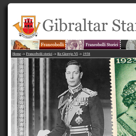
Home
->
Francobolli storici
->
Re Giorgio VI
->
1938