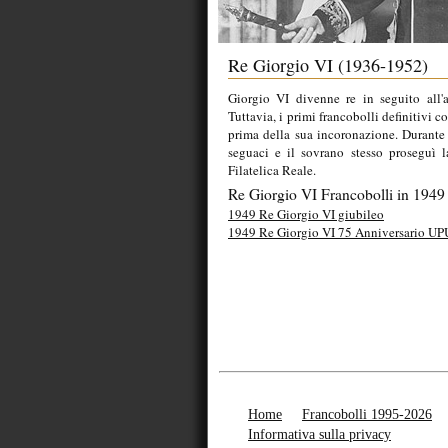
Re Giorgio VI (1936-1952)
Giorgio VI divenne re in seguito all'
Tuttavia, i primi francobolli definitivi
prima della sua incoronazione. Durante i
seguaci e il sovrano stesso proseguì 
Filatelica Reale.
Re Giorgio VI Francobolli in 1949
1949 Re Giorgio VI giubileo
1949 Re Giorgio VI 75 Anniversario UP
Home
Francobolli 1995-2026
Informativa sulla privacy