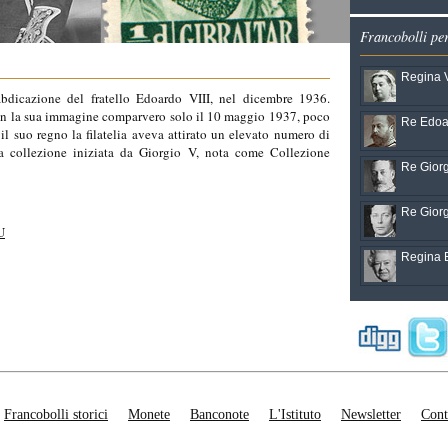
Francobolli pe
Regina V
abdicazione del fratello Edoardo VIII, nel dicembre 1936.
 con la sua immagine comparvero solo il 10 maggio 1937, poco
Re Edoar
l suo regno la filatelia aveva attirato un elevato numero di
la collezione iniziata da Giorgio V, nota come Collezione
Re Giorg
Re Giorg
U
Regina El
Francobolli storici
Monete
Banconote
L'Istituto
Newsletter
Cont