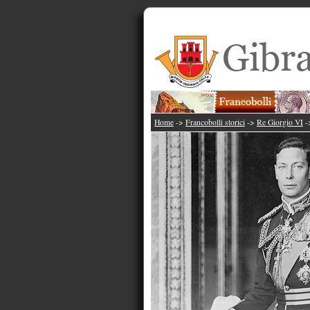
Home
->
Francobolli storici
->
Re Giorgio VI
-