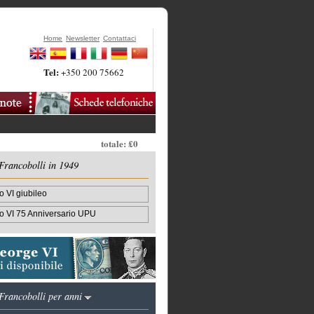
Home
Newsletter
Contattaci
Tel:
+350 200 75662
totale: £0
Francobolli in 1949
 VI giubileo
o VI 75 Anniversario UPU
Francobolli per anni