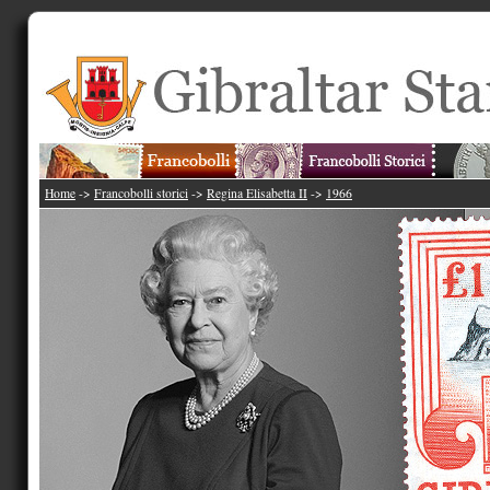
Home
->
Francobolli storici
->
Regina Elisabetta II
->
1966