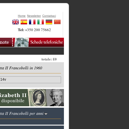
Home
Newsletter
Contattaci
Tel:
+350 200 75662
totale: £0
ta II Francobolli in 1960
 14v
ta II Francobolli per anni