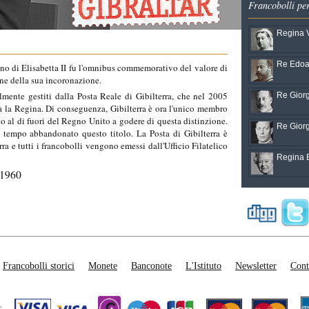
Francobolli pe
Regina V
Re Edoar
egno di Elisabetta II fu l'omnibus commemorativo del valore di
ne della sua incoronazione.
lmente gestiti dalla Posta Reale di Gibilterra, che nel 2005
Re Giorg
tà la Regina. Di conseguenza, Gibilterra è ora l'unico membro
 al di fuori del Regno Unito a godere di questa distinzione.
Re Giorg
a tempo abbandonato questo titolo. La Posta di Gibilterra è
a e tutti i francobolli vengono emessi dall'Ufficio Filatelico
Regina El
 1960
Francobolli storici
Monete
Banconote
L'Istituto
Newsletter
Cont