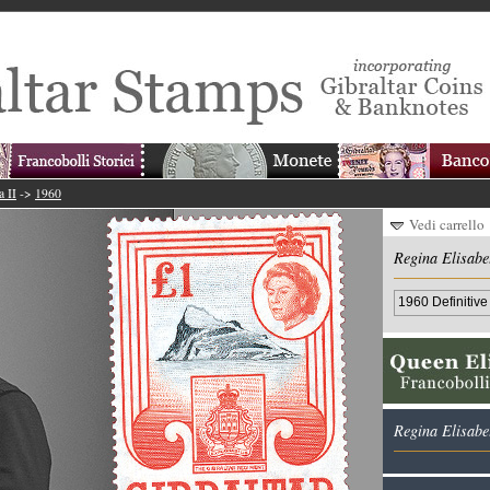
a II
->
1960
Vedi carrello
Regina Elisabet
1960 Definitive
Regina Elisabet