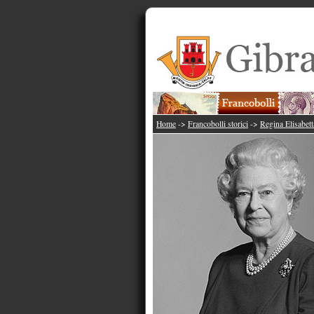
Home
->
Francobolli storici
->
Regina Elisabett