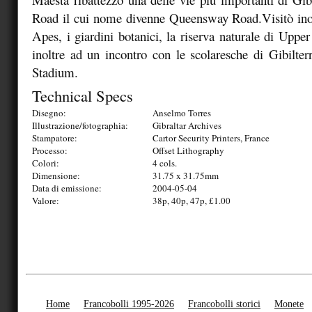
Road il cui nome divenne Queensway Road.Visitò ino
Apes, i giardini botanici, la riserva naturale di Uppe
inoltre ad un incontro con le scolaresche di Gibilterr
Stadium.
Technical Specs
Disegno:
Anselmo Torres
Illustrazione/fotographia:
Gibraltar Archives
Stampatore:
Cartor Security Printers, France
Processo:
Offset Lithography
Colori:
4 cols.
Dimensione:
31.75 x 31.75mm
Data di emissione:
2004-05-04
Valore:
38p, 40p, 47p, £1.00
Home
Francobolli 1995-2026
Francobolli storici
Monete