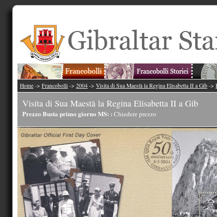
Home
->
Francobolli
->
2004
->
Visita di Sua Maestà la Regina Elisabetta II a Gib
->
Visita di Sua Maestà la Regina Elisabetta II a Gib
Prezzo Busta primo giorno MS: :
Chiedere prezzo