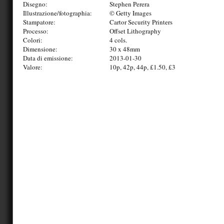
Disegno:
Stephen Perera
Illustrazione/fotographia:
© Getty Images
Stampatore:
Cartor Security Printers
Processo:
Offset Lithography
Colori:
4 cols.
Dimensione:
30 x 48mm
Data di emissione:
2013-01-30
Valore:
10p, 42p, 44p, £1.50, £3