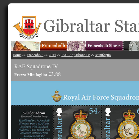
Home
->
Francobolli
->
2015
->
RAF Squadrone IV
->
Minifoglio
RAF Squadrone IV
£3.88
Prezzo Minifoglio: