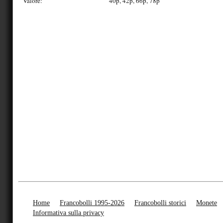
Valore:
40p, 42p, 66p, 78p
Home
Francobolli 1995-2026
Francobolli storici
Monete
Informativa sulla privacy