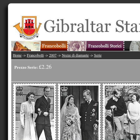
Home
->
Francobolli
->
2007
->
Nozze di diamante
->
Serie
£2.26
Prezzo Serie: