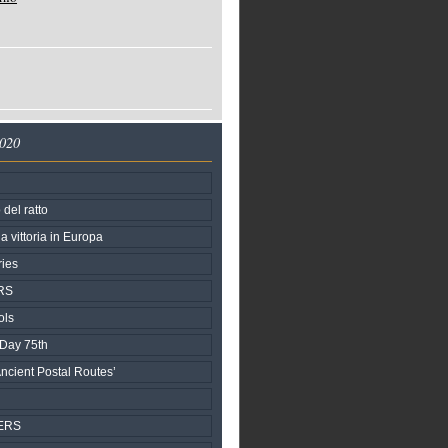
2020
del ratto
a vittoria in Europa
ries
RS
ols
 Day 75th
ncient Postal Routes’
ERS