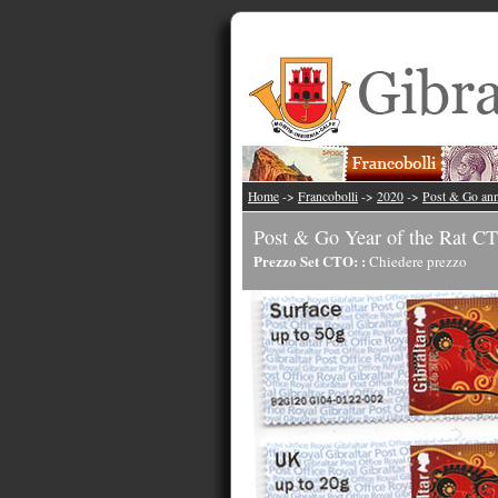
Home
->
Francobolli
->
2020
->
Post & Go ann
Post & Go Year of the Rat C
Prezzo Set CTO: :
Chiedere prezzo