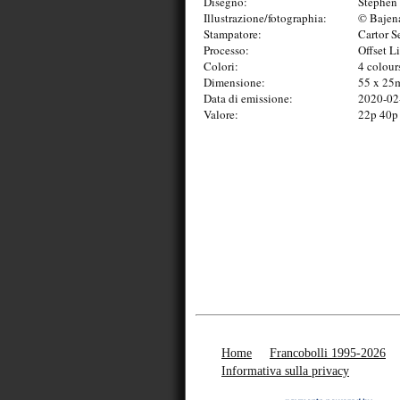
Disegno:
Stephen 
Illustrazione/fotographia:
© Bajen
Stampatore:
Cartor S
Processo:
Offset L
Colori:
4 colour
Dimensione:
55 x 2
Data di emissione:
2020-02
Valore:
22p 40p
Home
Francobolli 1995-2026
Informativa sulla privacy