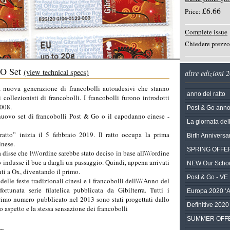
£6.66
Price:
Complete issue
Chiedere prezzo
TO Set
(view technical specs)
altre edizioni 
uova generazione di francobolli autoadesivi che stanno
anno del ratto
 collezionisti di francobolli. I francobolli furono introdotti
2008.
Post & Go anno 
 nuovo set di francobolli Post & Go o il capodanno cinese -
La giornata dell
tto” inizia il 5 febbraio 2019. Il ratto occupa la prima
Birth Anniversa
inese.
SPRING OFFE
disse che l\\\'ordine sarebbe stato deciso in base all\\\'ordine
atto indusse il bue a dargli un passaggio. Quindi, appena arrivati
NEW Our Scho
anti a Ox, diventando il primo.
Post & Go - VE
elle feste tradizionali cinesi e i francobolli dell\\\'Anno del
ortunata serie filatelica pubblicata da Gibilterra. Tutti i
Europa 2020 ‘A
primo numero pubblicato nel 2013 sono stati progettati dallo
Definitive 2020
so aspetto e la stessa sensazione dei francobolli
SUMMER OFF