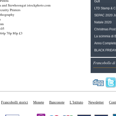
Perera
Gufi
a and Siewhoongat istockphoto.com
LTD Stamp & C
ecurity Printers
ithography
SEPAC 2020 Joi
s
Natale 2020
5mm
-05
Christmas Post
 64p 70p 80p £3
La scimmia di 
Anno Completo
BLACK FRIDA
Francobollo di
Francobolli storici
Monete
Banconote
L'Istituto
Newsletter
Cont