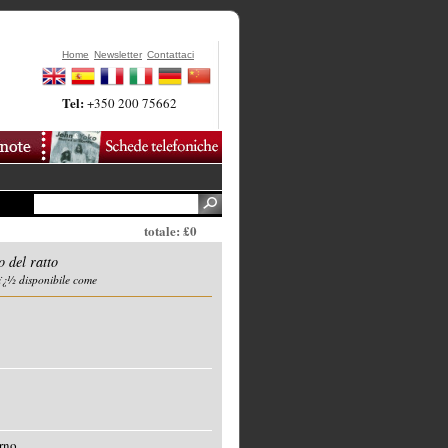
Home
Newsletter
Contattaci
Tel:
+350 200 75662
totale: £0
 del ratto
ï¿½ disponibile come
rno