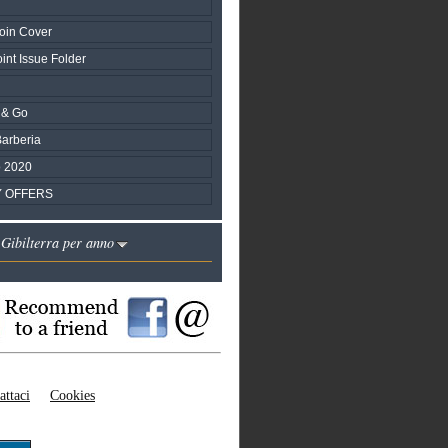
oin Cover
nt Issue Folder
 & Go
Barberia
 2020
Y OFFERS
 Gibilterra per anno
attaci
Cookies