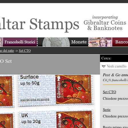
o del ratto
->
Set CTO
Cerca:
TO Set
Vedi carrello
Post & Go anno
Ciï¿½ francobolli 
Set CTO
Chiedere prezzo
Serie
Chiedere prezzo
Busta primo gio