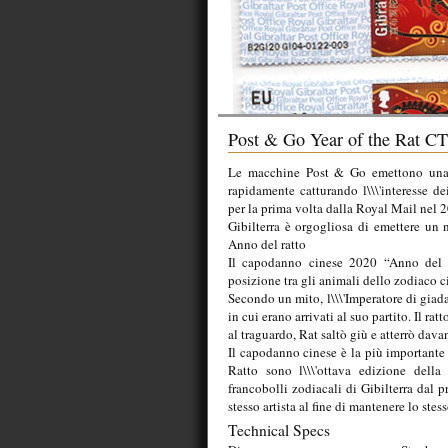
Post & Go Year of the Rat C
Le macchine Post & Go emettono una n
rapidamente catturando l\\\'interesse dei
per la prima volta dalla Royal Mail nel 
Gibilterra è orgogliosa di emettere un
Anno del ratto
Il capodanno cinese 2020 “Anno del ra
posizione tra gli animali dello zodiaco c
Secondo un mito, l\\\'Imperatore di giada 
in cui erano arrivati ​​al suo partito. Il r
​​al traguardo, Rat saltò giù e atterrò dav
Il capodanno cinese è la più importante d
Ratto sono l\\\'ottava edizione della f
francobolli zodiacali di Gibilterra dal 
stesso artista al fine di mantenere lo stes
Technical Specs