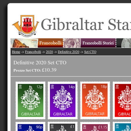
Home
->
Francobolli
->
2020
->
Definitive 2020
->
Set CTO
Definitive 2020 Set CTO
£10.39
Prezzo Set CTO: