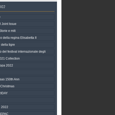
2022
e
l Joint Issue
torie e miti
no della regina Elisabetta II
della tigre
 del festival internazionale degli
21 Collection
ropa 2022
sas 150th Ann
 Christmas
RIDAY
 2022
 SEPAC