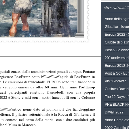
altre edizioni 
Anno della tigr
Gibraltar - Israe
Europa 2022 - S
Giubile di plati
Post & Go Anno 
20° anniversario
Europa 2012-20
eciali emessi dalle amministrazioni postali europee. Portano
Post & Go - Eu
istrato PostEurop sotto l\\\\\\\\\\\\\\\'egida di PostEurop in
Visit Gibraltar
rale. Le emissioni di francobolli EUROPA sono tra i francobolli
 e vengono emessi da oltre 60 anni. Ogni anno PostEurop
Gustavo Bacari
esi partecipanti emettono francobolli con una propria
The 12 Days of
 2022 è Storie e miti con i nostri francobolli con le Colonne
PRE BLACK F
\\\\\\\\\\\\\'antico nome dato ai promontori che fiancheggiano
Diwali 2022
ibilterra. Il pilastro settentrionale è la Rocca di Gibilterra e il
ato conteso nel corso della storia, con i due candidati più
Anno Completo
 Jebel Musa in Marocco.
2022 Cartella