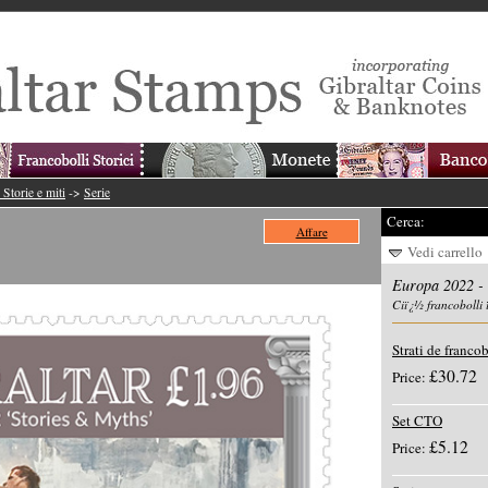
Storie e miti
->
Serie
Cerca:
Affare
Vedi carrello
Europa 2022 - S
Ciï¿½ francobolli 
Strati de francob
£30.72
Price:
Set CTO
£5.12
Price: