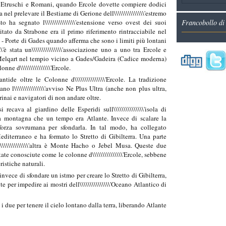
 Etruschi e Romani, quando Ercole dovette compiere dodici
 nel prelevare il Bestiame di Gerione dell\\\\\\\\\\\\\\\'estremo
Francobollo di
 ha segnato l\\\\\\\\\\\\\\\'estensione verso ovest dei suoi
tato da Strabone era il primo riferimento rintracciabile nel
e - Porte di Gades quando afferma che sono i limiti più lontani
\\'è stata un\\\\\\\\\\\\\\\'associazione uno a uno tra Ercole e
Melqart nel tempio vicino a Gades/Gadeira (Cadice moderna)
nne d\\\\\\\\\\\\\\\'Ercole.
tide oltre le Colonne d\\\\\\\\\\\\\\\'Ercole. La tradizione
no l\\\\\\\\\\\\\\\'avviso Ne Plus Ultra (anche non plus ultra,
rinai e navigatori di non andare oltre.
ecava al giardino delle Esperidi sull\\\\\\\\\\\\\\\'isola di
 la montagna che un tempo era Atlante. Invece di scalare la
orza sovrumana per sfondarla. In tal modo, ha collegato
 Mediterraneo e ha formato lo Stretto di Gibilterra. Una parte
\\\\\\\\\\\\\\'altra è Monte Hacho o Jebel Musa. Queste due
te conosciute come le colonne d\\\\\\\\\\\\\\\'Ercole, sebbene
ristiche naturali.
nvece di sfondare un istmo per creare lo Stretto di Gibilterra,
te per impedire ai mostri dell\\\\\\\\\\\\\\\'Oceano Atlantico di
 i due per tenere il cielo lontano dalla terra, liberando Atlante