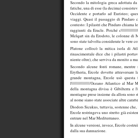
Secondo la mitologia greca adottata da
fatiche, una di esse (la decima) consisteva
Occidente e portarlo ad Euristeo; questo
viaggi. Quasi il passaggio di Pindaro ci
contesto: I pilastri che Pindaro chiama l
raggiunti da Eracle. Poiché c\\\\\\\\\\\\\
Melqart sin da Erodoto, le colonne di 
sono state talvolta considerate le vere colo
Platone collocò la mitica isola di Atlan
rinascimentale dice che i pilastri portava
niente oltre), che serviva da monito a ma
Secondo alcune fonti romane, mentre si r
Erytheria, Ercole dovette attraversare
grande montagna, Ercole usò questa f
l\\\\\\\\\\\\\\\'Oceano Atlantico al Mar
della montagna divisa è Gibilterra e l\
montagne prese insieme da allora sono sta
al nome siano state associate altre caratte
Diodors Sicukus, tuttavia, sostenne che, i
Ercole restringeva uno stretto già esisten
entrare nel Mar Mediterraneo.
In alcune versioni, invece, Ercole costruì
dalla sua dannazione.