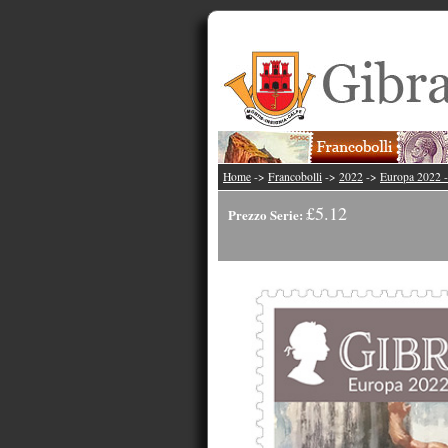
Home
->
Francobolli
->
2022
->
Europa 2022 - 
£5.12
Prezzo Serie: