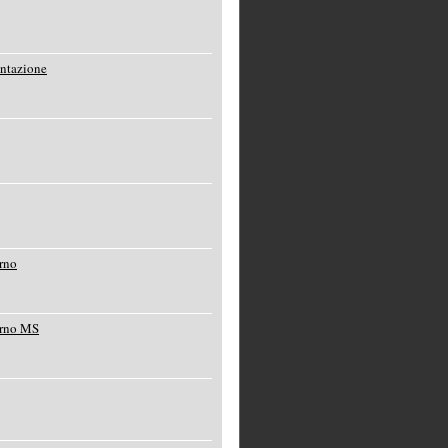
entazione
rno
orno MS