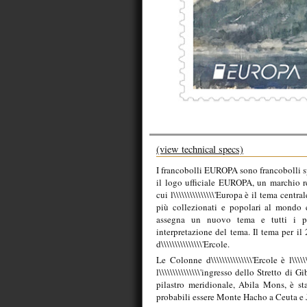
(view technical specs)
I francobolli EUROPA sono francobolli sp
il logo ufficiale EUROPA, un marchio reg
cui l\\\\\\\\\\\\\\\'Europa è il tema cent
più collezionati e popolari al mondo
assegna un nuovo tema e tutti i pa
interpretazione del tema. Il tema per il
d\\\\\\\\\\\\\\\'Ercole.
Le Colonne d\\\\\\\\\\\\\\\'Ercole è l\\
l\\\\\\\\\\\\\\\'ingresso dello Stretto di G
pilastro meridionale, Abila Mons, è st
probabili essere Monte Hacho a Ceuta e