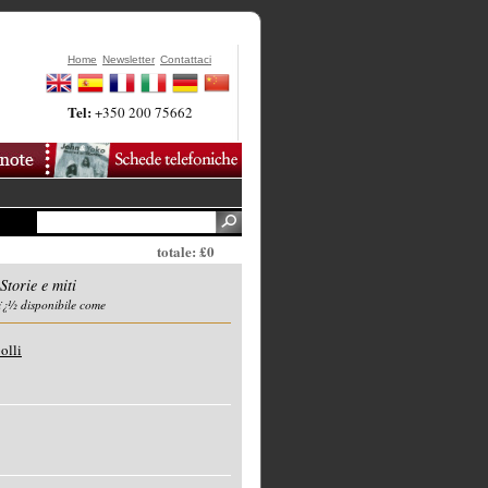
Home
Newsletter
Contattaci
Tel:
+350 200 75662
totale: £0
torie e miti
ï¿½ disponibile come
olli