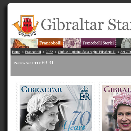
Home
->
Francobolli
->
2022
->
Giubile di platino della regina Elisabetta II
->
Set CT
£9.31
Prezzo Set CTO: