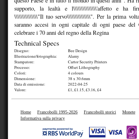
questo Paese e in tutto il mondo in questi anni”. Ha rin
supporto, la lealtà e l\\\\\\\\\\\\\\\'affetto e ha 
\\\\\\\\\\\\\\\"Il tuo servo\\\\\\\\\\\\\\\". Per la prima v
saranno accesi in ogni capitale di ogni paese de
celebrare i 70 anni del regno della Regina
Technical Specs
Disegno:
Bee Design
Illustrazione/fotographia:
Alamy
Stampatore:
Cartor Security Printers
Processo:
Offset Lithography
Colori:
4 colours
Dimensione:
38 x 30.6mm
Data di emissione:
2022-04-25
Valore:
£1, £1.15, £3.16, £4
Home
Francobolli 1995-2026
Francobolli storici
Monete
Informativa sulla privacy