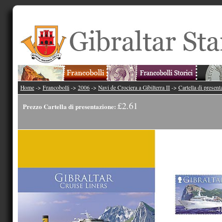
Home
->
Francobolli
->
2006
->
Navi de Crociera a Gibilterra II
->
Cartella di present
£2.61
Prezzo Cartella di presentazione: