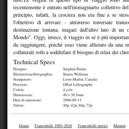
recentemente è entrato nell'immaginario collettivo del
principio, infatti, la crociera non era fine a se ste
l'obiettivo di arrivare - attraverso traversate tra
destinazione lontana, magari dall'altro lato di un
Mondo". Oggi, invece, il viaggio in sé è più important
da raggiungere, poiché esso viene allietato da una mo
collaterali volti a soddisfare il bisogno di relax dei clien
Technical Specs
Disegno:
Stephen Perera
Illustrazione/fotographia:
Simon Williams
Stampatore:
Lowe-Martin, Canada
Processo:
Offset Lithography
Colori:
4 cols.
Dimensione:
40 x 30.5mm
Data di emissione:
2006-09-15
Valore:
40p, 42p, 66p, 72p
Home
Francobolli 1995-2026
Francobolli storici
Monete