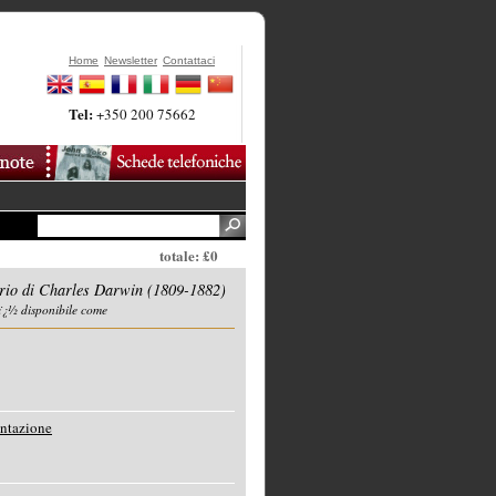
Home
Newsletter
Contattaci
Tel:
+350 200 75662
totale: £0
rio di Charles Darwin (1809-1882)
ï¿½ disponibile come
entazione