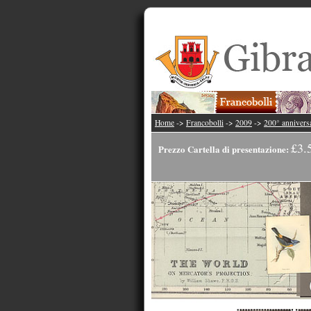
Home
->
Francobolli
->
2009
->
200° annivers
£3.
Prezzo Cartella di presentazione: