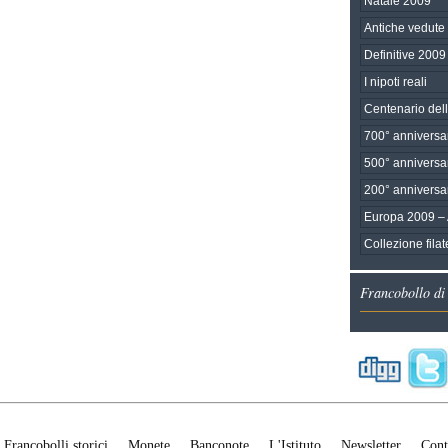
Natale 2009
Antiche vedute d
Definitive 2009
I nipoti reali
Centenario del
700° anniversa
500° anniversar
200° anniversa
Europa 2009 –
Collezione fila
Francobollo di
Francobolli storici
Monete
Banconote
L'Istituto
Newsletter
Cont