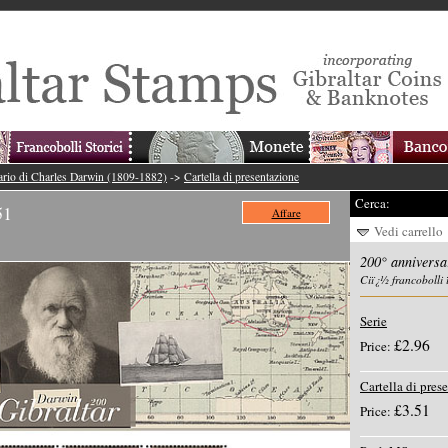
ario di Charles Darwin (1809-1882)
->
Cartella di presentazione
Cerca:
51
Affare
Vedi carrello
200° anniversa
Ciï¿½ francobolli 
Serie
£2.96
Price:
Cartella di pres
£3.51
Price: