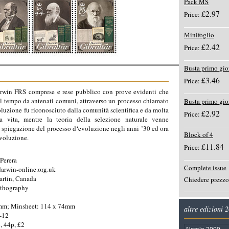
Pack MS
£2.97
Price:
Minifoglio
£2.42
Price:
Busta primo gio
£3.46
Price:
Darwin FRS comprese e rese pubblico con prove evidenti che
nel tempo da antenati comuni, attraverso un processo chiamato
Busta primo gi
oluzione fu riconosciuto dalla comunità scientifica e da molta
£2.92
Price:
 vita, mentre la teoria della selezione naturale venne
 spiegazione del processo d‘evoluzione negli anni ’30 ed ora
Block of 4
evoluzione.
£11.84
Price:
Perera
Complete issue
arwin-online.org.uk
rtin, Canada
Chiedere prezzo
ithography
mm; Minsheet: 114 x 74mm
altre edizioni 
-12
, 44p, £2