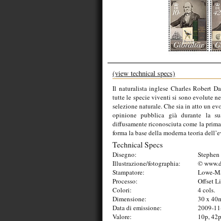
(view technical specs)
Il naturalista inglese Charles Robert 
tutte le specie viventi si sono evolute 
selezione naturale. Che sia in atto un ev
opinione pubblica già durante la sua
diffusamente riconosciuta come la prima
forma la base della moderna teoria dell’
Technical Specs
Disegno:
Stephen 
Illustrazione/fotographia:
© www.d
Stampatore:
Lowe-Ma
Processo:
Offset L
Colori:
4 cols.
Dimensione:
30 x 40
Data di emissione:
2009-11
Valore:
10p, 42p